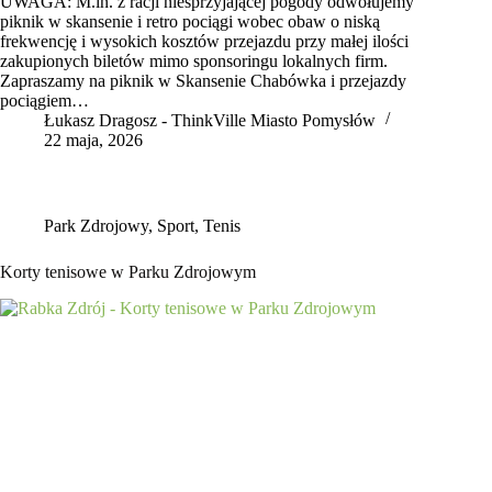
UWAGA: M.in. z racji niesprzyjającej pogody odwołujemy
piknik w skansenie i retro pociągi wobec obaw o niską
frekwencję i wysokich kosztów przejazdu przy małej ilości
zakupionych biletów mimo sponsoringu lokalnych firm.
Zapraszamy na piknik w Skansenie Chabówka i przejazdy
pociągiem…
Łukasz Dragosz - ThinkVille Miasto Pomysłów
22 maja, 2026
Park Zdrojowy
,
Sport
,
Tenis
Korty tenisowe w Parku Zdrojowym