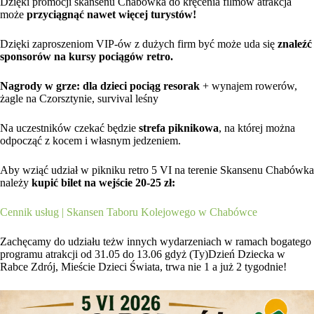
Dzięki promocji skansenu Chabówka do kręcenia filmów atrakcja
może
przyciągnąć nawet więcej turystów!
Dzięki zaproszeniom VIP-ów z dużych firm być może uda się
znaleźć
sponsorów na kursy pociągów retro.
Nagrody w grze: dla dzieci pociąg resorak
+ wynajem rowerów,
żagle na Czorsztynie, survival leśny
Na uczestników czekać będzie
strefa piknikowa
, na której można
odpocząć z kocem i własnym jedzeniem.
Aby wziąć udział w pikniku retro 5 VI na terenie Skansenu Chabówka
należy
kupić bilet na wejście 20-25 zł:
Cennik usług | Skansen Taboru Kolejowego w Chabówce
Zachęcamy do udziału teżw innych wydarzeniach w ramach bogatego
programu atrakcji od 31.05 do 13.06 gdyż (Ty)Dzień Dziecka w
Rabce Zdrój, Mieście Dzieci Świata, trwa nie 1 a już 2 tygodnie!