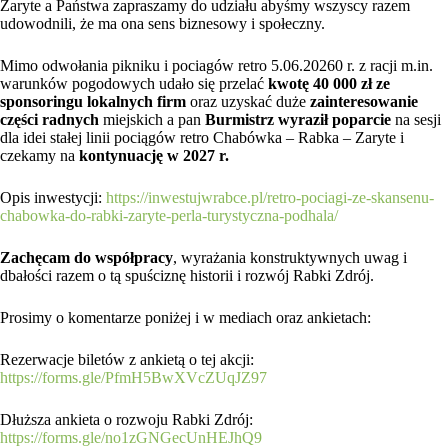
Zaryte a Państwa zapraszamy do udziału abyśmy wszyscy razem
udowodnili, że ma ona sens biznesowy i społeczny.
Mimo odwołania pikniku i pociagów retro 5.06.20260 r. z racji m.in.
warunków pogodowych udało się przelać
kwotę 40 000 zł ze
sponsoringu lokalnych firm
oraz uzyskać duże
zainteresowanie
części radnych
miejskich a pan
Burmistrz wyraził poparcie
na sesji
dla idei stałej linii pociągów retro Chabówka – Rabka – Zaryte i
czekamy na
kontynuację w 2027 r.
Opis inwestycji:
https://inwestujwrabce.pl/retro-pociagi-ze-skansenu-
chabowka-do-rabki-zaryte-perla-turystyczna-podhala/
Zachęcam do współpracy
, wyrażania konstruktywnych uwag i
dbałości razem o tą spuściznę historii i rozwój Rabki Zdrój.
Prosimy o komentarze poniżej i w mediach oraz ankietach:
Rezerwacje biletów z ankietą o tej akcji:
https://forms.gle/PfmH5BwXVcZUqJZ97
Dłuższa ankieta o rozwoju Rabki Zdrój:
https://forms.gle/no1zGNGecUnHEJhQ9