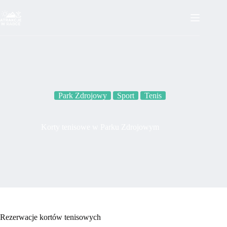
Przejdź
do
treści
Park Zdrojowy
Sport
Tenis
Korty tenisowe w Parku Zdrojowym
Rezerwacje kortów tenisowych