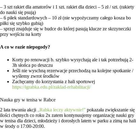
– 3 szt rakiet dla amatorów i 1 szt. rakiet dla dzieci – 5 zł / szt. (rakiety
do nauki się psują)
– 6 piłek standardowych – 10 zł (nie wypożyczamy całego kosza bo
piłki się szybko gubią)
– sprzęt znajduje się w budce do której pasują klucze ze skrzyneczki
przy wejściu na korty
A co w razie niepogody?
Korty po renowacji b. szybko wysychają ale i tak potrzebują 2-
3h słońca po deszczu
Jeśli nie wyschną rezerwacje przechodzą na kolejne spotkanie /
wyślemy zwrot środków
Zachęcamy do korzystania z hali sportowej
https://igrabka.edu.pl/zaklad-rehabilitacji/
Nauka gry w tenisa w Rabce
2 lata trwania akcji
„Rabka leczy aktywnie!”
pokazała zwiększanie się
ilości chętnych co roku 2x zatem kontynuujemy organizację nauki gry
w tenisa dla dzieci, młodzieży i dorosłych latem w parku a zimą na hali
w środy o 17:00-20:00.