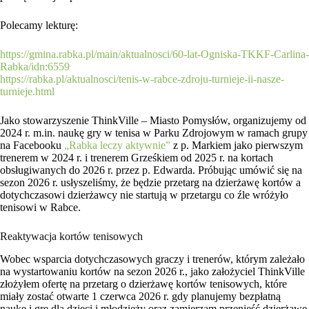
Polecamy lekturę:
https://gmina.rabka.pl/main/aktualnosci/60-lat-Ogniska-TKKF-Carlina-
Rabka/idn:6559
https://rabka.pl/aktualnosci/tenis-w-rabce-zdroju-turnieje-ii-nasze-
turnieje.html
Jako stowarzyszenie ThinkVille – Miasto Pomysłów, organizujemy od
2024 r. m.in. naukę gry w tenisa w Parku Zdrojowym w ramach grupy
na Facebooku
„Rabka leczy aktywnie”
z p. Markiem jako pierwszym
trenerem w 2024 r. i trenerem Grześkiem od 2025 r. na kortach
obsługiwanych do 2026 r. przez p. Edwarda. Próbując umówić się na
sezon 2026 r. usłyszeliśmy, że będzie przetarg na dzierżawę kortów a
dotychczasowi dzierżawcy nie startują w przetargu co źle wróżyło
tenisowi w Rabce.
Reaktywacja kortów tenisowych
Wobec wsparcia dotychczasowych graczy i trenerów, którym zależało
na wystartowaniu kortów na sezon 2026 r., jako założyciel ThinkVille
złożyłem ofertę na przetarg o dzierżawę kortów tenisowych, które
miały zostać otwarte 1 czerwca 2026 r. gdy planujemy bezpłatną
naukę i grę dla dzieci i młodzieży oraz zamierzam przenieść dzierżawę