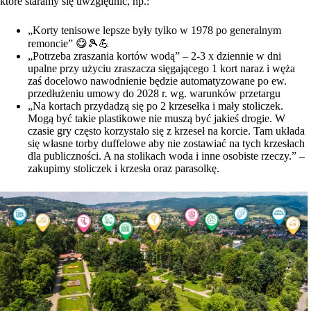
które staramy się uwzględnić, np.:
„Korty tenisowe lepsze były tylko w 1978 po generalnym
remoncie” 😋🎾💪
„Potrzeba zraszania kortów wodą” – 2-3 x dziennie w dni
upalne przy użyciu zraszacza sięgającego 1 kort naraz i węża
zaś docelowo nawodnienie będzie automatyzowane po ew.
przedłużeniu umowy do 2028 r. wg. warunków przetargu
„Na kortach przydadzą się po 2 krzesełka i mały stoliczek.
Mogą być takie plastikowe nie muszą być jakieś drogie. W
czasie gry często korzystało się z krzeseł na korcie. Tam układa
się własne torby duffelowe aby nie zostawiać na tych krzesłach
dla publiczności. A na stolikach woda i inne osobiste rzeczy.” –
zakupimy stoliczek i krzesła oraz parasolkę.