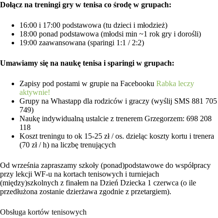
Dołącz na treningi gry w tenisa co środę
w grupach:
16:00 i 17:00 podstawowa (tu dzieci i młodzież)
18:00 ponad podstawowa (młodsi min ~1 rok gry i dorośli)
19:00 zaawansowana (sparingi 1:1 / 2:2)
Umawiamy się
na naukę tenisa i sparingi w grupach:
Zapisy pod postami w grupie na Facebooku
Rabka leczy
aktywnie!
Grupy na Whastapp dla rodziców i graczy (wyślij SMS 881 705
749)
Naukę indywidualną ustalcie z trenerem Grzegorzem: 698 208
118
Koszt treningu to ok 15-25 zł / os. dzieląc koszty kortu i trenera
(70 zł / h) na liczbę trenujących
Od września zapraszamy szkoły (ponad)podstawowe do współpracy
przy lekcji WF-u na kortach tenisowych i turniejach
(między)szkolnych z finałem na Dzień Dziecka 1 czerwca (o ile
przedłużona zostanie dzierżawa zgodnie z przetargiem).
Obsługa kortów tenisowych