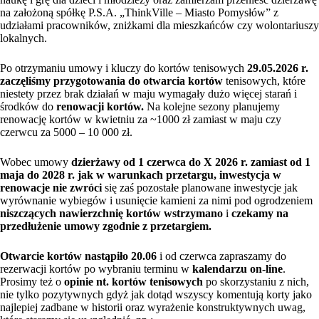
na założoną spółkę P.S.A. „ThinkVille – Miasto Pomysłów” z
udziałami pracowników, zniżkami dla mieszkańców czy wolontariuszy
lokalnych.
Po otrzymaniu umowy i kluczy do kortów tenisowych
29.05.2026 r.
zaczęliśmy przygotowania do otwarcia kortów
tenisowych, które
niestety przez brak działań w maju wymagały dużo więcej starań i
środków do
renowacji kortów.
Na kolejne sezony planujemy
renowację kortów w kwietniu za ~1000 zł zamiast w maju czy
czerwcu za 5000 – 10 000 zł.
Wobec umowy
dzierżawy od 1 czerwca do X 2026 r. zamiast od 1
maja do 2028 r. jak w warunkach przetargu, inwestycja w
renowacje nie zwróci
się zaś pozostałe planowane inwestycje jak
wyrównanie wybiegów i usunięcie kamieni za nimi pod ogrodzeniem
niszczących nawierzchnię kortów wstrzymano
i
czekamy na
przedłużenie umowy zgodnie z przetargiem.
Otwarcie kortów nastąpiło 20.06
i od czerwca zapraszamy do
rezerwacji kortów po wybraniu terminu w
kalendarzu on-line
.
Prosimy też o
opinie nt. kortów tenisowych
po skorzystaniu z nich,
nie tylko pozytywnych gdyż jak dotąd wszyscy komentują korty jako
najlepiej zadbane w historii oraz wyrażenie konstruktywnych uwag,