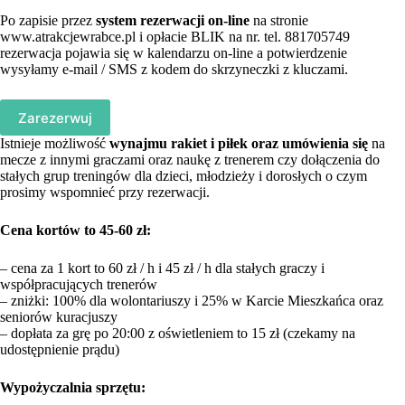
Po zapisie przez
system rezerwacji
on-line
na stronie
www.atrakcjewrabce.pl i opłacie BLIK na nr. tel. 881705749
rezerwacja pojawia się w kalendarzu on-line a potwierdzenie
wysyłamy e-mail / SMS z kodem do skrzyneczki z kluczami.
Zarezerwuj
Istnieje możliwość
wynajmu rakiet i piłek oraz umówienia się
na
mecze z innymi graczami oraz naukę z trenerem czy dołączenia do
stałych grup treningów dla dzieci, młodzieży i dorosłych o czym
prosimy wspomnieć przy rezerwacji.
Cena kortów to 45-60 zł:
– cena za 1 kort to 60 zł / h i 45 zł / h dla stałych graczy i
współpracujących trenerów
– zniżki: 100% dla wolontariuszy i 25% w Karcie Mieszkańca oraz
seniorów kuracjuszy
– dopłata za grę po 20:00 z oświetleniem to 15 zł (czekamy na
udostępnienie prądu)
Wypożyczalnia sprzętu: