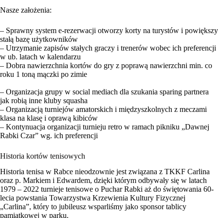
Nasze założenia:
– Sprawny system e-rezerwacji otworzy korty na turystów i powiększy
stałą bazę użytkowników
– Utrzymanie zapisów stałych graczy i trenerów wobec ich preferencji
w ub. latach w kalendarzu
– Dobra nawierzchnia kortów do gry z poprawą nawierzchni min. co
roku 1 toną mączki po zimie
– Organizacja grupy w social mediach dla szukania sparing partnera
jak robią inne kluby squasha
– Organizacją turniejów amatorskich i międzyszkolnych z meczami
klasa na klasę i oprawą kibiców
– Kontynuacja organizacji turnieju retro w ramach pikniku „Dawnej
Rabki Czar” wg. ich preferencji
Historia kortów tenisowych
Historia tenisa w Rabce nieodzownie jest związana z TKKF Carlina
oraz p. Markiem i Edwardem, dzięki którym odbywały się w latach
1979 – 2022 turnieje tenisowe o Puchar Rabki aż do świętowania 60-
lecia powstania Towarzystwa Krzewienia Kultury Fizycznej
„Carlina”, który to jubileusz wsparliśmy jako sponsor tablicy
pamiątkowej w parku.