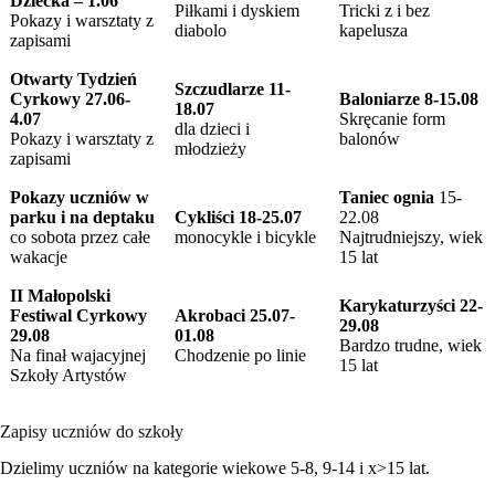
Dziecka – 1.06
Piłkami i dyskiem
Tricki z i bez
Pokazy i warsztaty z
diabolo
kapelusza
zapisami
Otwarty Tydzień
Szczudlarze 11-
Cyrkowy 27.06-
Baloniarze 8-15.08
18.07
4.07
Skręcanie form
dla dzieci i
Pokazy i warsztaty z
balonów
młodzieży
zapisami
Pokazy uczniów w
Taniec ognia
15-
parku i na deptaku
Cykliści 18-25.07
22.08
co sobota przez całe
monocykle i bicykle
Najtrudniejszy, wiek
wakacje
15 lat
II Małopolski
Karykaturzyści 22-
Festiwal Cyrkowy
Akrobaci 25.07-
29.08
29.08
01.08
Bardzo trudne, wiek
Na finał wajacyjnej
Chodzenie po linie
15 lat
Szkoły Artystów
Zapisy uczniów do szkoły
Dzielimy uczniów na kategorie wiekowe 5-8, 9-14 i x>15 lat.