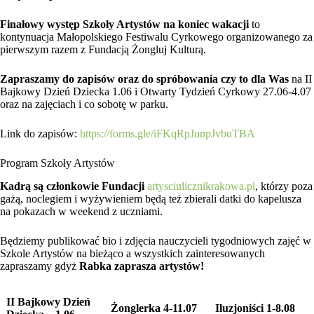
Finałowy występ Szkoły Artystów na koniec wakacji
to
kontynuacja Małopolskiego Festiwalu Cyrkowego organizowanego za
pierwszym razem z Fundacją Żongluj Kulturą.
Zapraszamy do zapisów oraz do spróbowania czy to dla Was
na II
Bajkowy Dzień Dziecka 1.06 i Otwarty Tydzień Cyrkowy 27.06-4.07
oraz na zajęciach i co sobotę w parku.
Link do zapisów:
https://forms.gle/iFKqRpJunpJvbuTBA
Program Szkoły Artystów
Kadrą są członkowie Fundacji
artysciulicznikrakowa.pl
, którzy poza
gażą, noclegiem i wyżywieniem będą też zbierali datki do kapelusza
na pokazach w weekend z uczniami.
Będziemy publikować bio i zdjęcia nauczycieli tygodniowych zajęć w
Szkole Artystów na bieżąco a wszystkich zainteresowanych
zapraszamy gdyż
Rabka zaprasza artystów!
II Bajkowy Dzień
Żonglerka 4-11.07
Iluzjoniści 1-8.08