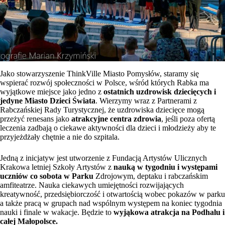
Jako stowarzyszenie ThinkVille Miasto Pomysłów, staramy się
wspierać rozwój społeczności w Polsce, wśród których Rabka ma
wyjątkowe miejsce jako jedno z
ostatnich uzdrowisk dziecięcych i
jedyne Miasto Dzieci Świata
. Wierzymy wraz z Partnerami z
Rabczańskiej Rady Turystycznej, że uzdrowiska dziecięce mogą
przeżyć renesans jako
atrakcyjne centra zdrowia
, jeśli poza ofertą
leczenia zadbają o ciekawe aktywności dla dzieci i młodzieży aby te
przyjeżdżały chętnie a nie do szpitala.
Jedną z inicjatyw jest utworzenie z Fundacją Artystów Ulicznych
Krakowa letniej Szkoły Artystów z
nauką w tygodniu i występami
uczniów co sobota w Parku
Zdrojowym, deptaku i rabczańskim
amfiteatrze. Nauka ciekawych umiejętności rozwijających
kreatywność, przedsiębiorczość i otwartością wobec pokazów w parku
a także pracą w grupach nad wspólnym występem na koniec tygodnia
nauki i finale w wakacje. Będzie to
wyjąkowa atrakcja na Podhalu i
całej Małopolsce.